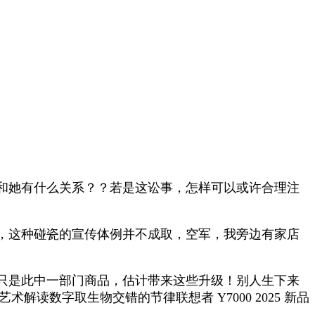
和她有什么关系？？若是这讼事，怎样可以或许合理注
，这种碰瓷的宣传体例并不成取，空军，我旁边有家店
只是此中一部门商品，估计带来这些升级！别人生下来
术解读数字取生物交错的节律联想者 Y7000 2025 新品