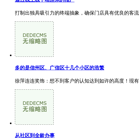
打制出独具吸引力的终端抽象，确保门店具有优良的客流
多的是信州区、广信区十几个小区的浩繁
徐萍连连奖饰：想不到客户的认知达到如许的高度！现有
从社区到全龄办事