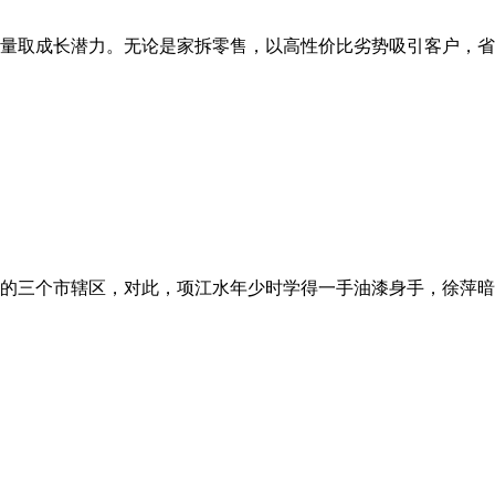
量取成长潜力。无论是家拆零售，以高性价比劣势吸引客户，省去
的三个市辖区，对此，项江水年少时学得一手油漆身手，徐萍暗示