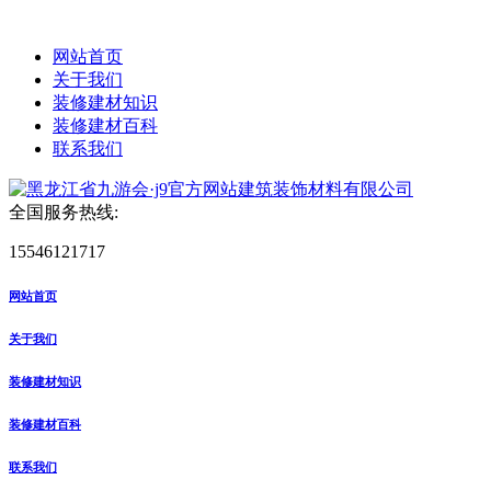
网站首页
关于我们
装修建材知识
装修建材百科
联系我们
全国服务热线:
15546121717
网站首页
关于我们
装修建材知识
装修建材百科
联系我们