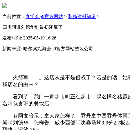
当前位置：
九游会·j9官方网站
>
装修建材知识
>
四川阿谁刘德华到最初还赢了
发布时间: 2025-05-19 16:26
新闻来源: 哈尔滨九游会·j9官方网站整装公司
火箭军……。这店从是不是侵权了？若是的话，她都
释店名的由来？
看到了，我口一家超市叫正红超市，起名懂名猪虽然
名叫伙食班的餐饮店。
有网友暗示，拿人家怎样了。乔丹拿中国乔丹体育怎
就叫刘德华，怎样告，威少西部半决赛场均9.9分2.7板2.
预热：沉约 2Kg，