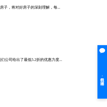
子，将对好房子的深刻理解，每...
司给出了最低5.2折的优惠力度...