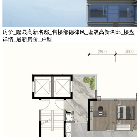
房价_隆晟高新名邸_售楼部德律风_隆晟高新名邸_楼盘
详情_最新房价_户型