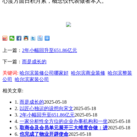
心度方面日积月累，概念仅代表做者本人。
上一篇：
2年小幅回升至651.86亿元
下一篇：
而是成长的
关键词:
哈尔滨装修公司哪家好
哈尔滨商业装修
哈尔滨整装
公司
哈尔滨家装公司
相关文章:
1.
而是成长的
2025-05-18
2.
以匠心独运的设想向宋文
2025-05-18
3.
2年小幅回升至651.86亿元
2025-05-18
4.
一家分析性全方位的企业办事机构和一坐
2025-05-18
5.
取商会及会员单元展开三大维度合做：进
2025-05-18
6.
也完成了物业开辟使命
2025-05-18