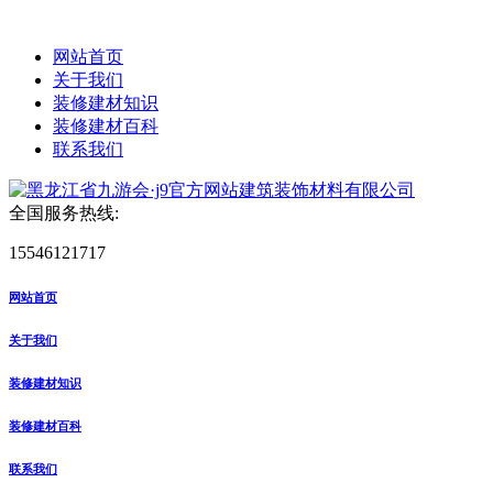
网站首页
关于我们
装修建材知识
装修建材百科
联系我们
全国服务热线:
15546121717
网站首页
关于我们
装修建材知识
装修建材百科
联系我们