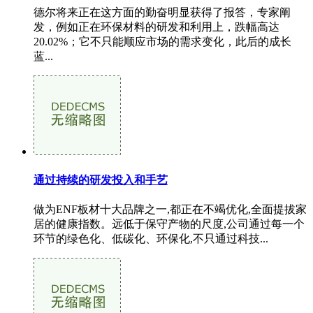
德尔将来正在这方面的勤奋明显获得了报答，专家阐
发，例如正在环保材料的研发和利用上，跌幅高达
20.02%；它不只能顺应市场的需求变化，此后的成长
蓝...
通过持续的研发投入和手艺
做为ENF板材十大品牌之一,都正在不竭优化,全面提拔家
居的健康指数。远低于保守产物的尺度,公司通过每一个
环节的绿色化、低碳化、环保化,不只通过科技...