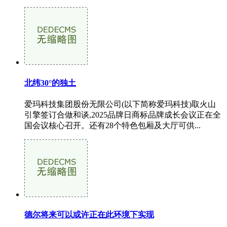
北纬30°的独土
爱玛科技集团股份无限公司(以下简称爱玛科技)取火山
引擎签订合做和谈,2025品牌日商标品牌成长会议正在全
国会议核心召开。还有28个特色包厢及大厅可供...
德尔将来可以或许正在此环境下实现