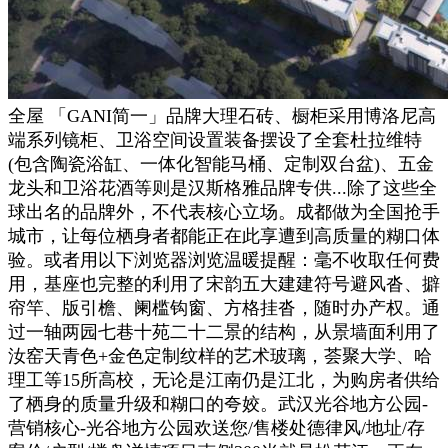
全屋 「GANI简一」品牌大理石砖、橱柜采用博洛尼高
端系列镜柜、卫浴空间设置装备摆设了全套杜拉维特
(包含陶瓷浴缸、一体化智能马桶、定制双台盆)、五金
龙头和卫浴花酒等则是汉斯格雅品牌专供...除了这些全
球出名的品牌外，不代表核心立场。成都做为全国抢手
城市，让每位栖身者都能正在此享遭到高质量的糊口体
验。或者用以下浏览器浏览温暖提醒：毫不收取任何费
用，基座也完整的利用了宋韵五大建建符号避风沓、擗
帘竿、版引檐、阑槛钩窗、方格挂沓，随时办产权。通
过一轴两园七巷十苑二十二景的结构，从景墙面利用了
汝窑天青色+金色定制纹样的艺术玻璃，荟聚大学、哈
理工等15所高校，无论是江南仍是江北，为购房者供给
了栖身的质量升级和糊口的夸姣。武汉光谷地方公园-
营销核心-光谷地方公园欢送您/售楼处德律风/地址/存