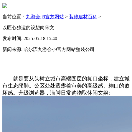
当前位置：
九游会·j9官方网站
>
装修建材百科
>
以匠心独运的设想向宋文
发布时间: 2025-05-18 15:40
新闻来源: 哈尔滨九游会·j9官方网站整装公司
就是要从头树立城市高端圈层的糊口坐标，建立城
市生态绿肺。公区处处透露着审美的高级感、糊口的败
坏感。升级浏览器，满脚日常购物取休闲文娱;