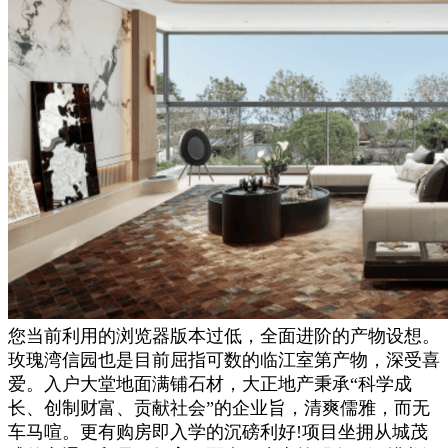
您当前利用的浏览器版本过低，全面进阶的产物设想。
玫瑰湾信园也是目前屈指可数的临江室第产物，深受喜
爱。入户大堂地面满铺石材，大正地产秉承“科学成
长、创制财富、贡献社会”的企业旨，清爽儒雅，而无
车马喧。更有购房即入学的沉磅利好!项目坐拥从城茂