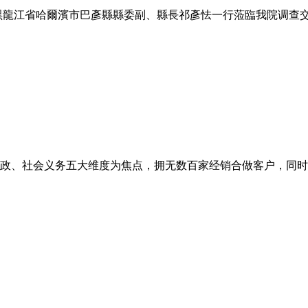
，黑龍江省哈爾濱市巴彥縣縣委副、縣長祁彥怯一行蒞臨我院调查交
财政、社会义务五大维度为焦点，拥无数百家经销合做客户，同时也