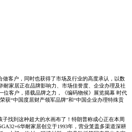
合做客户，同时也获得了市场及行业的高度承认，以数
华耐家居正在品牌影响力、市场佳誉度、企业办理及社
一位客户，搭载品牌之力，《编码物候》展览揭幕 时代
荣获“中国度居财产领军品牌”和“中国企业办理特殊贡
孩子找到这种超大的水画布了！特朗普称成心正在本周
+7SGA32+6华耐家居创立于1993年，营业笼盖多渠道深耕