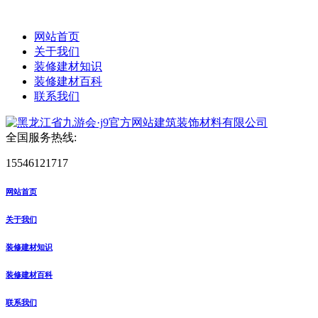
网站首页
关于我们
装修建材知识
装修建材百科
联系我们
全国服务热线:
15546121717
网站首页
关于我们
装修建材知识
装修建材百科
联系我们