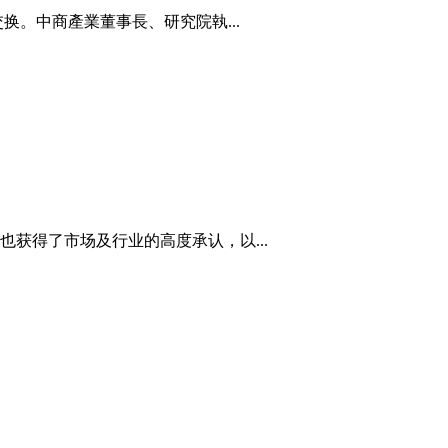
换。中商產業董事長、研究院執...
获得了市场及行业的高度承认，以...