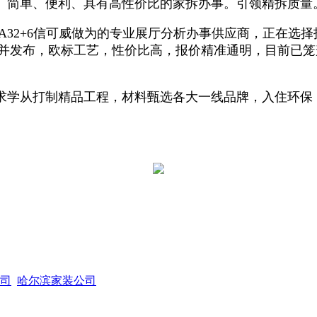
。简单、便利、具有高性价比的家拆办事。引领精拆质量
7SGA32+6信可威做为的专业展厅分析办事供应商，正在
传并发布，欧标工艺，性价比高，报价精准通明，目前已
学从打制精品工程，材料甄选各大一线品牌，入住环保
司
哈尔滨家装公司