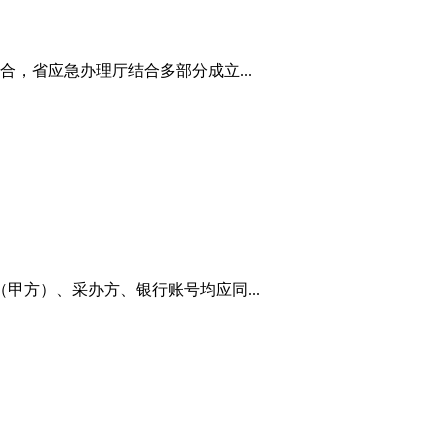
，省应急办理厅结合多部分成立...
甲方）、采办方、银行账号均应同...