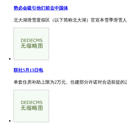
势必会吸引他们前去中国体
北大湖滑雪度假区（以下简称北大湖）官宣本雪季滑雪人数
联社5月13日电
单套住房补助上限为2万元。住建部分许诺对合适前提的正