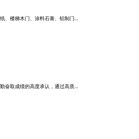
、楼梯木门、涂料石膏、铝制门...
奋取成绩的高度承认，通过高质...