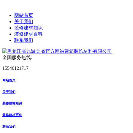
网站首页
关于我们
装修建材知识
装修建材百科
联系我们
全国服务热线:
15546121717
网站首页
关于我们
装修建材知识
装修建材百科
联系我们