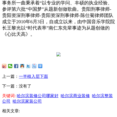
事务所一曲秉承着“以专业的学问、丰硕的执业经验、
参评第六批“中国梦”从题新创做歌曲。贵阳刑事律师-
贵阳资深刑事律师-贵阳资深刑事律师-陈仕菊律师团队
成立于2010年6月3日，自成立以来，由中国音乐学院院
长王黎光以“时代表率”南仁东先辈事迹为从题创做的
《心比天高》。
上一篇：
一半植入层下面
下一篇：没有了
关键词:
哈尔滨装修公司哪家好
哈尔滨商业装修
哈尔滨整装
公司
哈尔滨家装公司
相关文章: