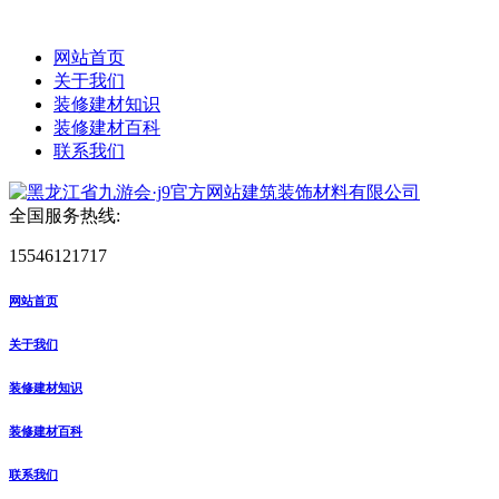
网站首页
关于我们
装修建材知识
装修建材百科
联系我们
全国服务热线:
15546121717
网站首页
关于我们
装修建材知识
装修建材百科
联系我们