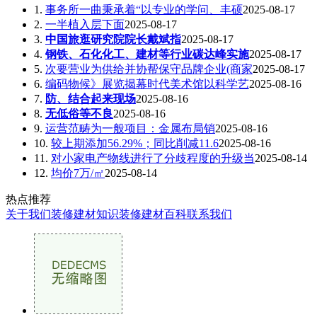
1.
事务所一曲秉承着“以专业的学问、丰硕
2025-08-17
2.
一半植入层下面
2025-08-17
3.
中国旅逛研究院院长戴斌指
2025-08-17
4.
钢铁、石化化工、建材等行业碳达峰实施
2025-08-17
5.
次要营业为供给并协帮保守品牌企业(商家
2025-08-17
6.
编码物候》展览揭幕时代美术馆以科学艺
2025-08-16
7.
防、结合起来现场
2025-08-16
8.
无低俗等不良
2025-08-16
9.
运营范畴为一般项目：金属布局销
2025-08-16
10.
较上期添加56.29%；同比削减11.6
2025-08-16
11.
对小家电产物线进行了分歧程度的升级当
2025-08-14
12.
均价7万/㎡
2025-08-14
热点推荐
关于我们
装修建材知识
装修建材百科
联系我们