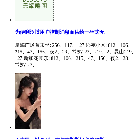
为便利泛博用户控制消息而供给一坐式无
星海广场首末坐: 256、117、127 沁苑小区: 812、106、
215、47、156、夜2、28、常熟127、219、2、昆山219、
127 新加花圃东: 812、106、215、47、156、夜2、28、
常熟127、...